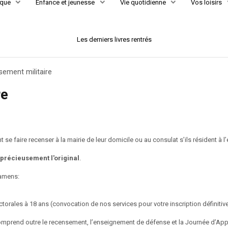
èque
Enfance et jeunesse
Vie quotidienne
Vos loisirs
Les derniers livres rentrés
ement militaire
re
t se faire recenser à la mairie de leur domicile ou au consulat s’ils résident à 
précieusement l'original
.
xamens:
ctorales à 18 ans (convocation de nos services pour votre inscription définitive
omprend outre le recensement, l’enseignement de défense et la Journée d’Appe