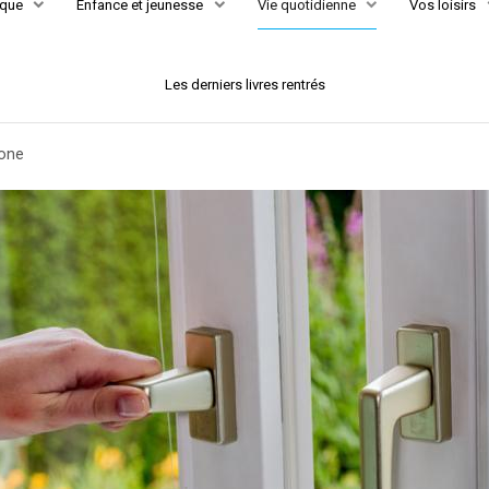
èque
Enfance et jeunesse
Vie quotidienne
Vos loisirs
Les derniers livres rentrés
one