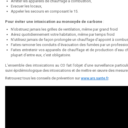
Arrêter les appareils de chauffage à combustion,
Evacuer les locaux,
Appeler les secours en composant le 15.
Pour éviter une intoxication au monoxyde de carbone
:
N’obstruez jamais les grilles de ventilation, même par grand froid
Aérez quotidiennement votre habitation, même par temps froid
N’utilisez jamais de façon prolongée un chauffage d’appoint à combus
Faites ramoner les conduits d’évacuation des fumées par un profession
Faites entretenir vos appareils de chauffage et de production d’eau 
plupart d’entre eux, c’est obligatoire.
L’ensemble des intoxications au CO fait l’objet d’une surveillance partic
suivi épidémiologique des intoxications et de mettre en œuvre des mesur
Retrouvez tous les conseils de prévention sur
www.ars.sante.fr
.