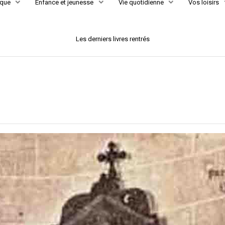
èque
Enfance et jeunesse
Vie quotidienne
Vos loisirs
Les derniers livres rentrés